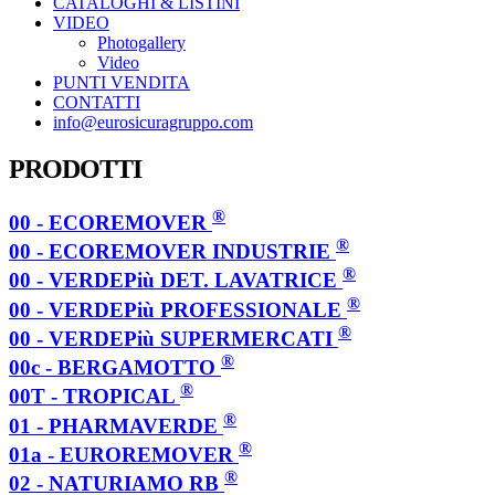
CATALOGHI & LISTINI
VIDEO
Photogallery
Video
PUNTI VENDITA
CONTATTI
info@eurosicuragruppo.com
PRODOTTI
®
00 - ECOREMOVER
®
00 - ECOREMOVER INDUSTRIE
®
00 - VERDEPiù DET. LAVATRICE
®
00 - VERDEPiù PROFESSIONALE
®
00 - VERDEPiù SUPERMERCATI
®
00c - BERGAMOTTO
®
00T - TROPICAL
®
01 - PHARMAVERDE
®
01a - EUROREMOVER
®
02 - NATURIAMO RB