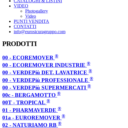
CATALOGHI & LISTINI
VIDEO
Photogallery
Video
PUNTI VENDITA
CONTATTI
info@eurosicuragruppo.com
PRODOTTI
®
00 - ECOREMOVER
®
00 - ECOREMOVER INDUSTRIE
®
00 - VERDEPiù DET. LAVATRICE
®
00 - VERDEPiù PROFESSIONALE
®
00 - VERDEPiù SUPERMERCATI
®
00c - BERGAMOTTO
®
00T - TROPICAL
®
01 - PHARMAVERDE
®
01a - EUROREMOVER
®
02 - NATURIAMO RB