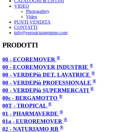
CATALOGHI & LISTINI
VIDEO
Photogallery
Video
PUNTI VENDITA
CONTATTI
info@eurosicuragruppo.com
PRODOTTI
®
00 - ECOREMOVER
®
00 - ECOREMOVER INDUSTRIE
®
00 - VERDEPiù DET. LAVATRICE
®
00 - VERDEPiù PROFESSIONALE
®
00 - VERDEPiù SUPERMERCATI
®
00c - BERGAMOTTO
®
00T - TROPICAL
®
01 - PHARMAVERDE
®
01a - EUROREMOVER
®
02 - NATURIAMO RB