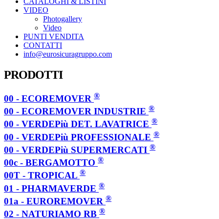
CATALOGHI & LISTINI
VIDEO
Photogallery
Video
PUNTI VENDITA
CONTATTI
info@eurosicuragruppo.com
PRODOTTI
®
00 - ECOREMOVER
®
00 - ECOREMOVER INDUSTRIE
®
00 - VERDEPiù DET. LAVATRICE
®
00 - VERDEPiù PROFESSIONALE
®
00 - VERDEPiù SUPERMERCATI
®
00c - BERGAMOTTO
®
00T - TROPICAL
®
01 - PHARMAVERDE
®
01a - EUROREMOVER
®
02 - NATURIAMO RB